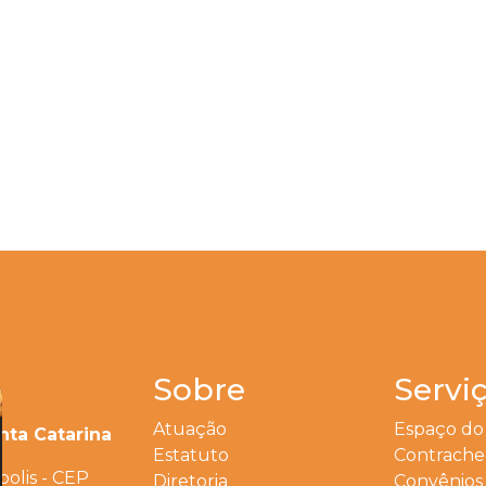
Sobre
Servi
Atuação
Espaço do
nta Catarina
Estatuto
Contrach
polis - CEP
Diretoria
Convênios