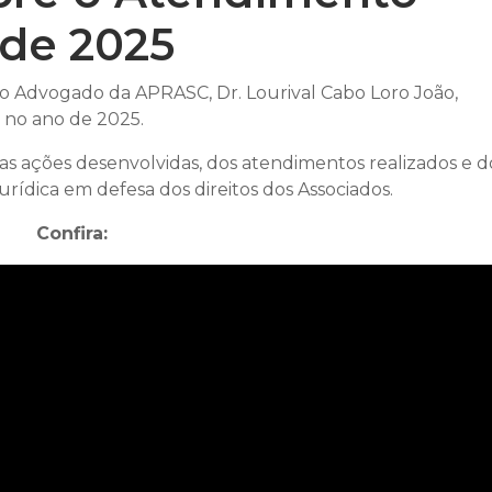
 de 2025
 do Advogado da APRASC, Dr. Lourival Cabo Loro João,
 no ano de 2025.
s ações desenvolvidas, dos atendimentos realizados e d
ídica em defesa dos direitos dos Associados.
Confira: